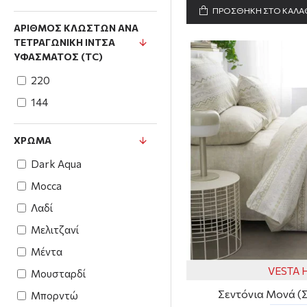
ΠΡΟΣΘΗΚΗ ΣΤΟ ΚΑΛΑ
ΑΡΙΘΜΌΣ ΚΛΩΣΤΏΝ ΑΝΆ
ΤΕΤΡΑΓΩΝΙΚΉ ΊΝΤΣΑ
ΥΦΆΣΜΑΤΟΣ (TC)
220
144
ΧΡΏΜΑ
Dark Aqua
Mocca
Λαδί
Μελιτζανί
Μέντα
VESTA
Μουσταρδί
Σεντόνια Μονά (Σε
Μπορντώ