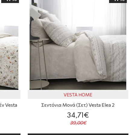
VESTA HOME
ν Vesta
Σεντόνια Μονά (Σετ) Vesta Elea 2
34,71€
39,00€