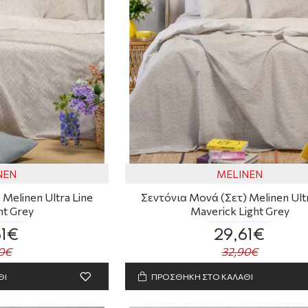
NEN
MELINEN
Melinen Ultra Line
Σεντόνια Μονά (Σετ) Melinen Ultr
ht Grey
Maverick Light Grey
61€
29,61€
0€
32,90€
ΘΙ
ΠΡΟΣΘΗΚΗ ΣΤΟ ΚΑΛΑΘΙ