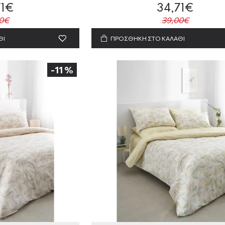
71€
34,71€
0€
39,00€
ΘΙ
ΠΡΟΣΘΗΚΗ ΣΤΟ ΚΑΛΑΘΙ
-11 %