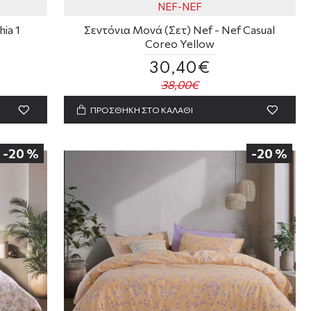
NEF-NEF
ia 1
Σεντόνια Μονά (Σετ) Nef - Nef Casual
Coreo Yellow
30,40€
38,00€
ΠΡΟΣΘΗΚΗ ΣΤΟ ΚΑΛΑΘΙ
-20 %
-20 %