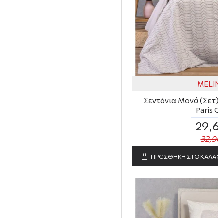
MELI
Σεντόνια Μονά (Σετ) 
Paris 
29,
32,9
ΠΡΟΣΘΗΚΗ ΣΤΟ ΚΑΛΑ