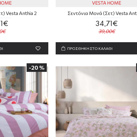
 HOME
VESTA HOME
) Vesta Anthia 2
Σεντόνια Μονά (Σετ) Vesta Anth
71€
34,71€
0€
39,00€
ΘΙ
ΠΡΟΣΘΗΚΗ ΣΤΟ ΚΑΛΑΘΙ
-20 %