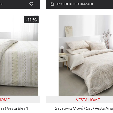
ΘΙ
ΠΡΟΣΘΗΚΗ ΣΤΟ ΚΑΛΑΘΙ
-11 %
 HOME
VESTA HOME
τ) Vesta Elea 1
Σεντόνια Μονά (Σετ) Vesta Aria