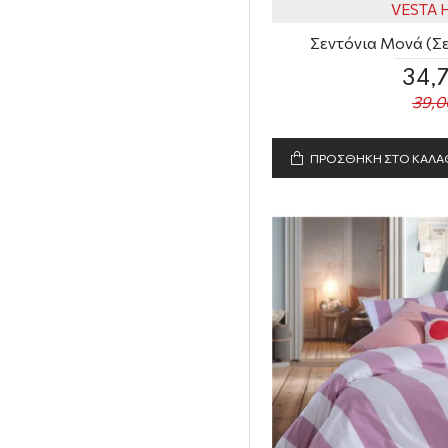
VESTA
Καφέ
Σεντόνια Μονά (Σετ
Μαύρο
34,
Μπλε
39,0
Κίτρινο
Πράσινο
ΠΡΟΣΘΗΚΗ ΣΤΟ ΚΑΛΑ
Κεραμιδί