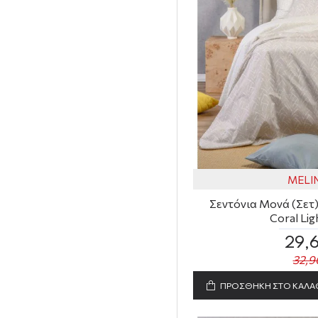
MELI
Σεντόνια Μονά (Σετ) 
Coral Lig
29,
32,9
ΠΡΟΣΘΗΚΗ ΣΤΟ ΚΑΛΑ