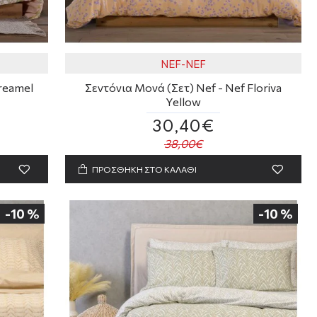
NEF-NEF
reamel
Σεντόνια Μονά (Σετ) Nef - Nef Floriva
Yellow
30,40€
38,00€
ΠΡΟΣΘΗΚΗ ΣΤΟ ΚΑΛΑΘΙ
-10 %
-10 %