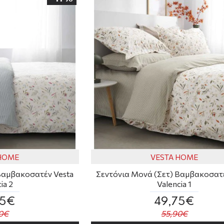
 HOME
VESTA HOME
Βαμβακοσατέν Vesta
Σεντόνια Μονά (Σετ) Βαμβακοσατέ
ia 2
Valencia 1
75€
49,75€
0€
55,90€