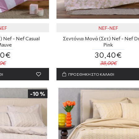
NEF
NEF-NEF
 Nef - Nef Casual
Σεντόνια Μονά (Σετ) Nef - Nef D
Mauve
Pink
40€
30,40€
0€
38,00€
ΘΙ
ΠΡΟΣΘΗΚΗ ΣΤΟ ΚΑΛΑΘΙ
-10 %