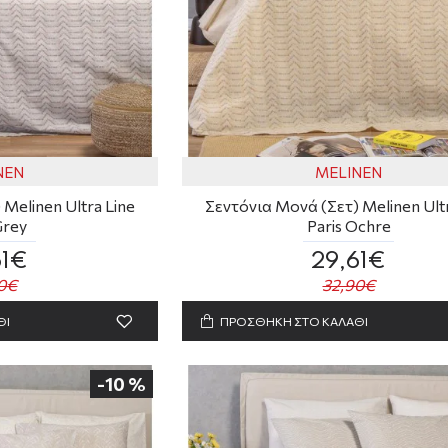
NEN
MELINEN
Melinen Ultra Line
Σεντόνια Μονά (Σετ) Melinen Ultr
Grey
Paris Ochre
61€
29,61€
0€
32,90€
ΘΙ
ΠΡΟΣΘΗΚΗ ΣΤΟ ΚΑΛΑΘΙ
-10 %