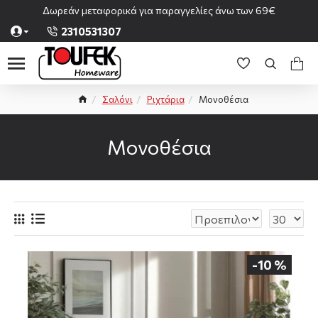
Δωρεάν μεταφορικά για παραγγελίες άνω των 69€
2310531307
Σαλόνι
Ριχτάρια
Μονοθέσια
Μονοθέσια
-10 %