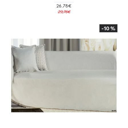
26,78€
29,76€
-10 %