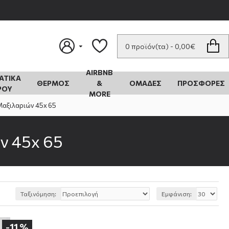
0 προϊόν(τα) - 0,00€
AIRBNB
ΑΤΙΚΑ
ΘΕΡΜΟΣ
&
ΟΜΆΔΕΣ
ΠΡΟΣΦΟΡΕΣ
ΡΟΥ
MORE
Μαξιλαριών 45x 65
ν 45x 65
Ταξινόμηση:
Εμφάνιση:
-11 %