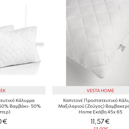
FEK
VESTA HOME
ευτικό Κάλυμμα
Καπιτονέ Προστατευτικό Κάλ
(50% Βαμβάκι- 50%
Μαξιλαριού (Ζεύγος) Βαμβακερό
στερ)
Home Εκάβη 45x 65
0€
11,57€
13,00€