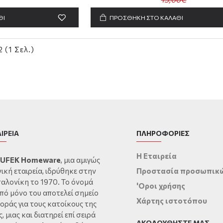
ΘΙ
ΠΡΟΣΘΗΚΗ ΣΤΟ ΚΑΛΑΘΙ
 (1 Σελ.)
ΑΙΡΕΙΑ
ΠΛΗΡΟΦΟΡΙΕΣ
Η Εταιρεία
UFEK Homeware
, μια αμιγώς
ική εταιρεία, ιδρύθηκε στην
Προστασία προσωπικ
αλονίκη το 1970. Το όνομά
'Οροι χρήσης
πό μόνο του αποτελεί σημείο
Χάρτης ιστοτόπου
οράς για τους κατοίκους της
, μιας και διατηρεί επί σειρά
ΑΚΟΛΟΥΘΉΣΤΕ ΜΑΣ