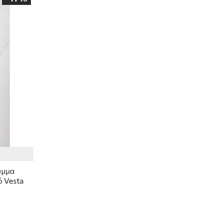
υμμα
 Vesta